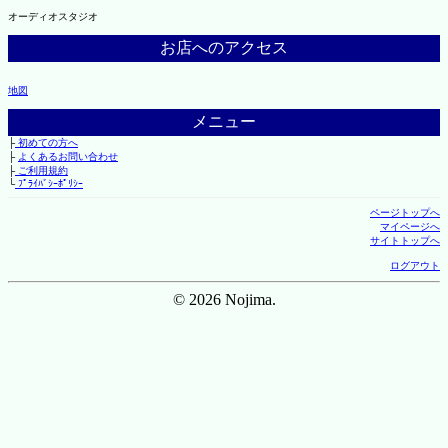
オーディオスタジオ
お店へのアクセス
地図
メニュー
├
初めての方へ
├
よくあるお問い合わせ
├
ご利用規約
└
ﾌﾟﾗｲﾊﾞｼｰﾎﾟﾘｼｰ
ページトップへ
マイページへ
サイトトップへ
ログアウト
© 2026 Nojima.