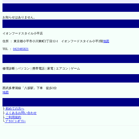
お知らせはありません。
イオンフードスタイル小平店
住所 ： 東京都小平市小川東町2丁目12-1 イオンフードスタイル小平2階
地図
TEL ：
0423485821
修理診断 | パソコン | 携帯電話 | 家電 | エアコン | ゲーム
西武多摩湖線「八坂駅」下車 徒歩3分
地図
├
初めての方へ
├
よくあるお問い合わせ
├
ご利用規約
└
ﾌﾟﾗｲﾊﾞｼｰﾎﾟﾘｼｰ