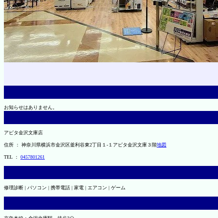
お知らせはありません。
アピタ金沢文庫店
住所 ： 神奈川県横浜市金沢区釜利谷東2丁目１-１アピタ金沢文庫３階
地図
TEL ：
0457801261
修理診断 | パソコン | 携帯電話 | 家電 | エアコン | ゲーム