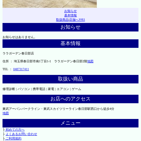
お知らせ
基本情報
取扱商品
|
店舗へｱｸｾｽ
お知らせ
お知らせはありません。
基本情報
ララガーデン春日部店
住所 ： 埼玉県春日部市南1丁目1-1 ララガーデン春日部2階
地図
TEL ：
0487317411
取扱い商品
修理診断 | パソコン | 携帯電話 | 家電 | エアコン | ゲーム
お店へのアクセス
東武アーバンパークライン・東武スカイツリーライン春日部駅西口から徒歩4分
地図
メニュー
├
初めての方へ
├
よくあるお問い合わせ
├
ご利用規約