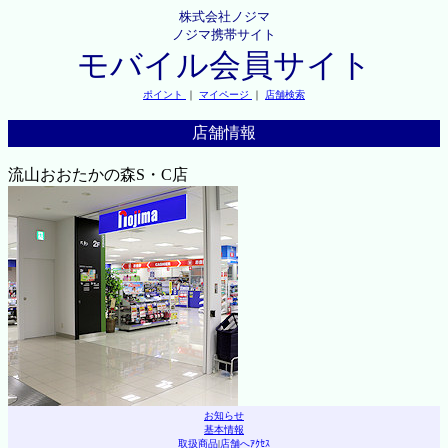
株式会社ノジマ
ノジマ携帯サイト
モバイル会員サイト
ポイント
｜
マイページ
｜
店舗検索
店舗情報
流山おおたかの森S・C店
お知らせ
基本情報
取扱商品
|
店舗へｱｸｾｽ