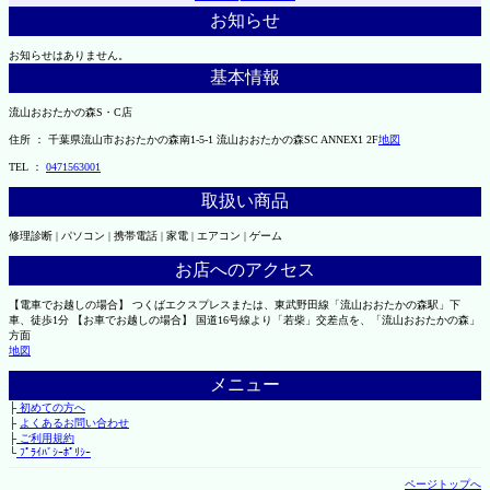
お知らせ
お知らせはありません。
基本情報
流山おおたかの森S・C店
住所 ： 千葉県流山市おおたかの森南1-5-1 流山おおたかの森SC ANNEX1 2F
地図
TEL ：
0471563001
取扱い商品
修理診断 | パソコン | 携帯電話 | 家電 | エアコン | ゲーム
お店へのアクセス
【電車でお越しの場合】 つくばエクスプレスまたは、東武野田線「流山おおたかの森駅」下
車、徒歩1分 【お車でお越しの場合】 国道16号線より「若柴」交差点を、「流山おおたかの森」
方面
地図
メニュー
├
初めての方へ
├
よくあるお問い合わせ
├
ご利用規約
└
ﾌﾟﾗｲﾊﾞｼｰﾎﾟﾘｼｰ
ページトップへ