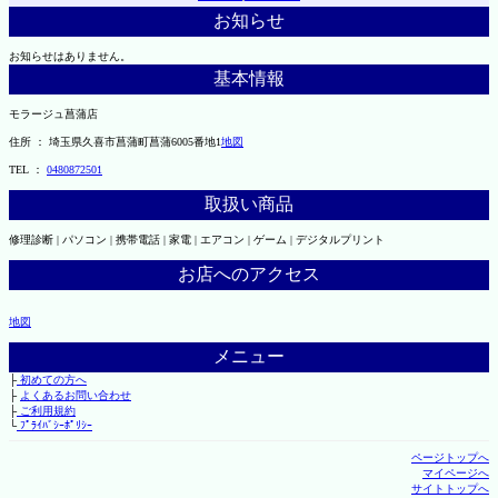
お知らせ
お知らせはありません。
基本情報
モラージュ菖蒲店
住所 ： 埼玉県久喜市菖蒲町菖蒲6005番地1
地図
TEL ：
0480872501
取扱い商品
修理診断 | パソコン | 携帯電話 | 家電 | エアコン | ゲーム | デジタルプリント
お店へのアクセス
地図
メニュー
├
初めての方へ
├
よくあるお問い合わせ
├
ご利用規約
└
ﾌﾟﾗｲﾊﾞｼｰﾎﾟﾘｼｰ
ページトップへ
マイページへ
サイトトップへ