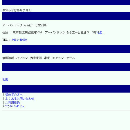
お知らせはありません。
アーバンドック ららぽーと豊洲店
住所 ： 東京都江東区豊洲2-2-1 アーバンドック ららぽーと豊洲３ 3階
地図
TEL ：
0351441660
修理診断 | パソコン | 携帯電話 | 家電 | エアコン | ゲーム
地図
├
初めての方へ
├
よくあるお問い合わせ
├
ご利用規約
└
ﾌﾟﾗｲﾊﾞｼｰﾎﾟﾘｼｰ