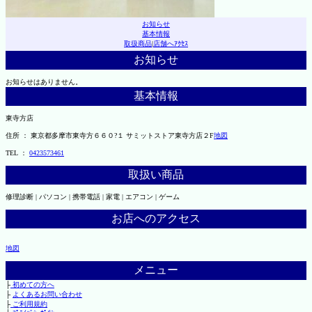
お知らせ
基本情報
取扱商品
|
店舗へｱｸｾｽ
お知らせ
お知らせはありません。
基本情報
東寺方店
住所 ： 東京都多摩市東寺方６６０?１ サミットストア東寺方店２F
地図
TEL ：
0423573461
取扱い商品
修理診断 | パソコン | 携帯電話 | 家電 | エアコン | ゲーム
お店へのアクセス
地図
メニュー
├
初めての方へ
├
よくあるお問い合わせ
├
ご利用規約