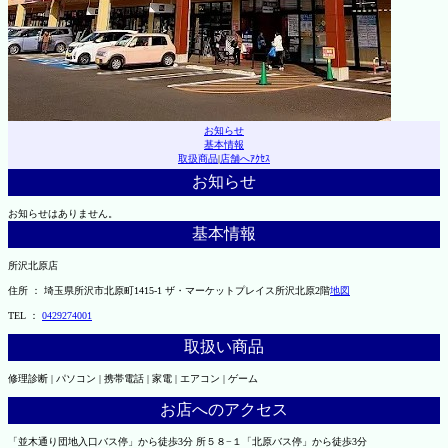
お知らせ
基本情報
取扱商品
|
店舗へｱｸｾｽ
お知らせ
お知らせはありません。
基本情報
所沢北原店
住所 ： 埼玉県所沢市北原町1415-1 ザ・マーケットプレイス所沢北原2階
地図
TEL ：
0429274001
取扱い商品
修理診断 | パソコン | 携帯電話 | 家電 | エアコン | ゲーム
お店へのアクセス
「並木通り団地入口バス停」から徒歩3分 所５８−１「北原バス停」から徒歩3分