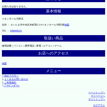
お知らせはありません。
基本情報
イオンモール与野店
住所 ： さいたま市中央区本町西5-2-9イオンモール与野2階
地図
TEL ：
0488406331
取扱い商品
修理診断 | パソコン | 携帯電話 | 家電 | エアコン | ゲーム
お店へのアクセス
地図
メニュー
├
初めての方へ
├
よくあるお問い合わせ
├
ご利用規約
└
ﾌﾟﾗｲﾊﾞｼｰﾎﾟﾘｼｰ
ページトップへ
マイページへ
サイトトップへ
ログアウト