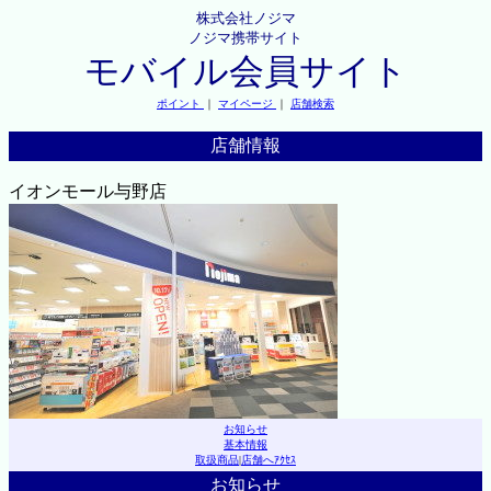
株式会社ノジマ
ノジマ携帯サイト
モバイル会員サイト
ポイント
｜
マイページ
｜
店舗検索
店舗情報
イオンモール与野店
お知らせ
基本情報
取扱商品
|
店舗へｱｸｾｽ
お知らせ