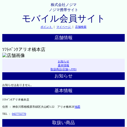
株式会社ノジマ
ノジマ携帯サイト
モバイル会員サイト
ポイント
｜
マイページ
｜
店舗検索
店舗情報
ｿﾌﾄﾊﾞﾝｸアリオ橋本店
お知らせ
基本情報
取扱商品
|
店舗へｱｸｾｽ
お知らせ
お知らせはありません。
基本情報
ｿﾌﾄﾊﾞﾝｸアリオ橋本店
住所 ： 神奈川県相模原市緑区大山町1-22 アリオ橋本2F
地図
TEL ：
0427755770
取扱い商品