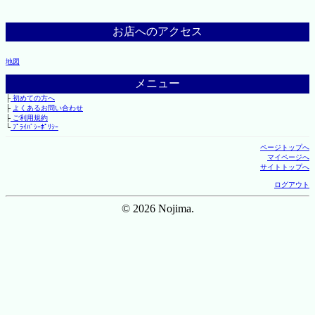
お店へのアクセス
地図
メニュー
├
初めての方へ
├
よくあるお問い合わせ
├
ご利用規約
└
ﾌﾟﾗｲﾊﾞｼｰﾎﾟﾘｼｰ
ページトップへ
マイページへ
サイトトップへ
ログアウト
© 2026 Nojima.