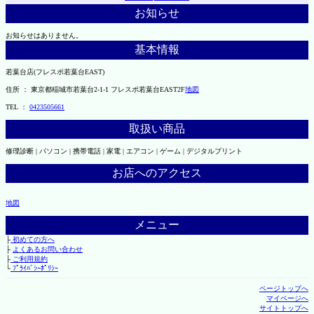
お知らせ
お知らせはありません。
基本情報
若葉台店(フレスポ若葉台EAST)
住所 ： 東京都稲城市若葉台2-1-1 フレスポ若葉台EAST2F
地図
TEL ：
0423505661
取扱い商品
修理診断 | パソコン | 携帯電話 | 家電 | エアコン | ゲーム | デジタルプリント
お店へのアクセス
地図
メニュー
├
初めての方へ
├
よくあるお問い合わせ
├
ご利用規約
└
ﾌﾟﾗｲﾊﾞｼｰﾎﾟﾘｼｰ
ページトップへ
マイページへ
サイトトップへ