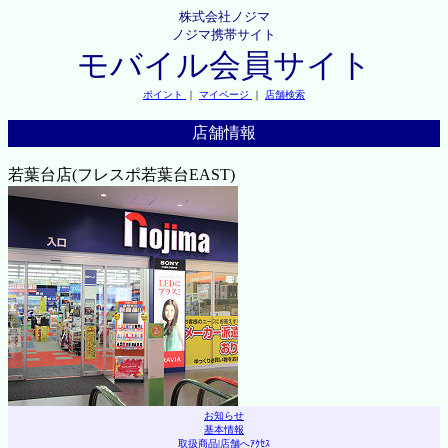
株式会社ノジマ
ノジマ携帯サイト
モバイル会員サイト
ポイント
｜
マイページ
｜
店舗検索
店舗情報
若葉台店(フレスポ若葉台EAST)
お知らせ
基本情報
取扱商品
|
店舗へｱｸｾｽ