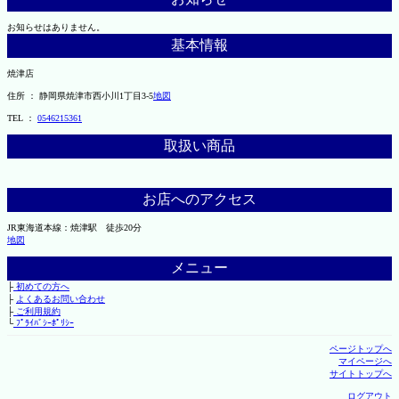
お知らせはありません。
基本情報
焼津店
住所 ： 静岡県焼津市西小川1丁目3-5
地図
TEL ：
0546215361
取扱い商品
お店へのアクセス
JR東海道本線：焼津駅 徒歩20分
地図
メニュー
├
初めての方へ
├
よくあるお問い合わせ
├
ご利用規約
└
ﾌﾟﾗｲﾊﾞｼｰﾎﾟﾘｼｰ
ページトップへ
マイページへ
サイトトップへ
ログアウト