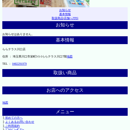
お知らせ
基本情報
取扱商品
|
店舗へｱｸｾｽ
お知らせ
お知らせはありません。
基本情報
ららテラス川口店
住所 ： 埼玉県川口市栄町3-5-1ららテラス川口7階
地図
TEL ：
0482291979
取扱い商品
お店へのアクセス
地図
メニュー
├
初めての方へ
├
よくあるお問い合わせ
├
ご利用規約
└
ﾌﾟﾗｲﾊﾞｼｰﾎﾟﾘｼｰ