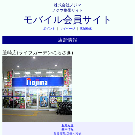
株式会社ノジマ
ノジマ携帯サイト
モバイル会員サイト
ポイント
｜
マイページ
｜
店舗検索
店舗情報
韮崎店(ライフガーデンにらさき)
お知らせ
基本情報
取扱商品
|
店舗へｱｸｾｽ