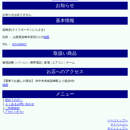
お知らせ
お知らせはありません。
基本情報
韮崎店(ライフガーデンにらさき)
住所 ： 山梨県韮崎市若宮2-2-23
地図
TEL ：
0551300021
取扱い商品
修理診断 | パソコン | 携帯電話 | 家電 | エアコン | ゲーム
お店へのアクセス
【電車でお越しの場合】 JR中央本線韮崎駅より徒歩6分
地図
メニュー
├
初めての方へ
├
よくあるお問い合わせ
├
ご利用規約
└
ﾌﾟﾗｲﾊﾞｼｰﾎﾟﾘｼｰ
ページトップへ
マイページへ
サイトトップへ