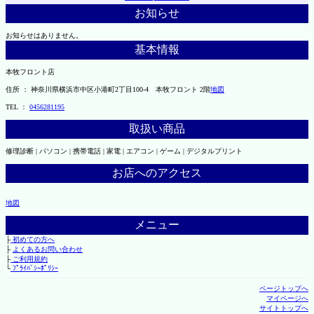
お知らせ
お知らせはありません。
基本情報
本牧フロント店
住所 ： 神奈川県横浜市中区小港町2丁目100-4 本牧フロント 2階
地図
TEL ：
0456281195
取扱い商品
修理診断 | パソコン | 携帯電話 | 家電 | エアコン | ゲーム | デジタルプリント
お店へのアクセス
地図
メニュー
├
初めての方へ
├
よくあるお問い合わせ
├
ご利用規約
└
ﾌﾟﾗｲﾊﾞｼｰﾎﾟﾘｼｰ
ページトップへ
マイページへ
サイトトップへ