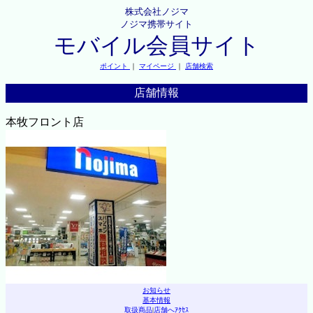
株式会社ノジマ
ノジマ携帯サイト
モバイル会員サイト
ポイント
｜
マイページ
｜
店舗検索
店舗情報
本牧フロント店
お知らせ
基本情報
取扱商品
|
店舗へｱｸｾｽ