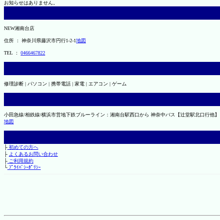
お知らせはありません。
NEW湘南台店
住所 ： 神奈川県藤沢市円行1-2-1
地図
TEL ：
0466467822
修理診断 | パソコン | 携帯電話 | 家電 | エアコン | ゲーム
小田急線/相鉄線/横浜市営地下鉄ブルーライン：湘南台駅西口から 神奈中バス【辻堂駅北口行他】
地図
├
初めての方へ
├
よくあるお問い合わせ
├
ご利用規約
└
ﾌﾟﾗｲﾊﾞｼｰﾎﾟﾘｼｰ