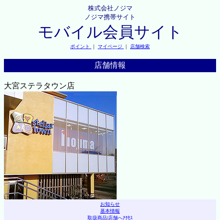
株式会社ノジマ
ノジマ携帯サイト
モバイル会員サイト
ポイント
｜
マイページ
｜
店舗検索
店舗情報
大宮ステラタウン店
お知らせ
基本情報
取扱商品
|
店舗へｱｸｾｽ