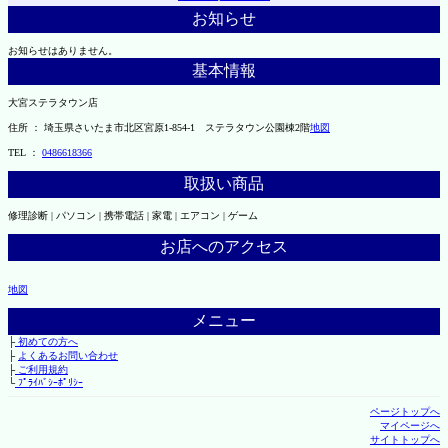
お知らせ
お知らせはありません。
基本情報
大宮ステラタウン店
住所 ： 埼玉県さいたま市北区宮原1-854-1 ステラタウン公園棟2階
地図
TEL ：
0486618366
取扱い商品
修理診断 | パソコン | 携帯電話 | 家電 | エアコン | ゲーム
お店へのアクセス
地図
メニュー
├
初めての方へ
├
よくあるお問い合わせ
├
ご利用規約
└
ﾌﾟﾗｲﾊﾞｼｰﾎﾟﾘｼｰ
ページトップへ
マイページへ
サイトトップへ