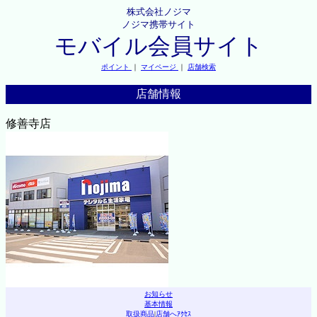
株式会社ノジマ
ノジマ携帯サイト
モバイル会員サイト
ポイント
｜
マイページ
｜
店舗検索
店舗情報
修善寺店
お知らせ
基本情報
取扱商品
|
店舗へｱｸｾｽ