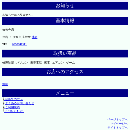
お知らせ
お知らせはありません。
基本情報
修善寺店
住所 ： 伊豆市瓜生野1
地図
TEL ：
0558741511
取扱い商品
修理診断 | パソコン | 携帯電話 | 家電 | エアコン | ゲーム
お店へのアクセス
地図
メニュー
├
初めての方へ
├
よくあるお問い合わせ
├
ご利用規約
└
ﾌﾟﾗｲﾊﾞｼｰﾎﾟﾘｼｰ
ページトップへ
マイページへ
サイトトップへ