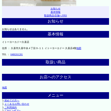
お知らせ
基本情報
取扱商品
|
店舗へｱｸｾｽ
お知らせ
お知らせはありません。
基本情報
イトーヨーカドー久喜店
住所 ： 久喜市久喜中央４丁目９-１１ イトーヨーカドー 久喜店4階
地図
TEL ：
0480261281
取扱い商品
お店へのアクセス
地図
メニュー
├
初めての方へ
├
よくあるお問い合わせ
├
ご利用規約
└
ﾌﾟﾗｲﾊﾞｼｰﾎﾟﾘｼｰ