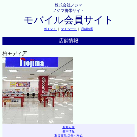
株式会社ノジマ
ノジマ携帯サイト
モバイル会員サイト
ポイント
｜
マイページ
｜
店舗検索
店舗情報
柏モディ店
お知らせ
基本情報
取扱商品
|
店舗へｱｸｾｽ