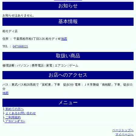
お知らせ
お知らせはありません。
基本情報
柏モディ店
住所 ： 千葉県柏市柏1丁目2-26 柏モディ4F
地図
TEL ：
0471668121
取扱い商品
修理診断 | パソコン | 携帯電話 | 家電 | エアコン | ゲーム
お店へのアクセス
バス：東武バス柏28系統で「富町東」下車 徒歩3分 電車：ＪＲ常磐線「南柏駅」下車、徒歩15
分
地図
メニュー
├
初めての方へ
├
よくあるお問い合わせ
├
ご利用規約
└
ﾌﾟﾗｲﾊﾞｼｰﾎﾟﾘｼｰ
ページトップへ
マイページへ