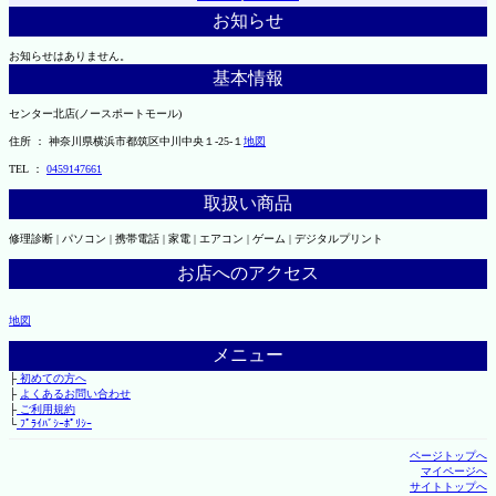
お知らせ
お知らせはありません。
基本情報
センター北店(ノースポートモール)
住所 ： 神奈川県横浜市都筑区中川中央１-25-１
地図
TEL ：
0459147661
取扱い商品
修理診断 | パソコン | 携帯電話 | 家電 | エアコン | ゲーム | デジタルプリント
お店へのアクセス
地図
メニュー
├
初めての方へ
├
よくあるお問い合わせ
├
ご利用規約
└
ﾌﾟﾗｲﾊﾞｼｰﾎﾟﾘｼｰ
ページトップへ
マイページへ
サイトトップへ