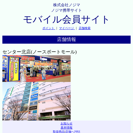
株式会社ノジマ
ノジマ携帯サイト
モバイル会員サイト
ポイント
｜
マイページ
｜
店舗検索
店舗情報
センター北店(ノースポートモール)
お知らせ
基本情報
取扱商品
|
店舗へｱｸｾｽ