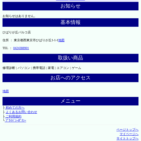
お知らせ
お知らせはありません。
基本情報
ひばりが丘パルコ店
住所 ： 東京都西東京市ひばりが丘1-1-1
地図
TEL ：
0424388901
取扱い商品
修理診断 | パソコン | 携帯電話 | 家電 | エアコン | ゲーム
お店へのアクセス
地図
メニュー
├
初めての方へ
├
よくあるお問い合わせ
├
ご利用規約
└
ﾌﾟﾗｲﾊﾞｼｰﾎﾟﾘｼｰ
ページトップへ
マイページへ
サイトトップへ