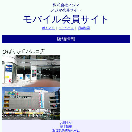
株式会社ノジマ
ノジマ携帯サイト
モバイル会員サイト
ポイント
｜
マイページ
｜
店舗検索
店舗情報
ひばりが丘パルコ店
お知らせ
基本情報
取扱商品
|
店舗へｱｸｾｽ