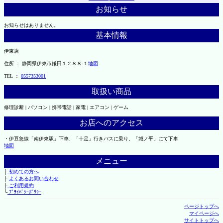
お知らせ
お知らせはありません。
基本情報
伊東店
住所 ： 静岡県伊東市鎌田１２８８-１
地図
TEL ：
0557353001
取扱い商品
修理診断 | パソコン | 携帯電話 | 家電 | エアコン | ゲーム
お店へのアクセス
・伊豆急線「南伊東駅」下車、「十足」行きバスに乗り、「城ノ平」にて下車
地図
メニュー
├
初めての方へ
├
よくあるお問い合わせ
├
ご利用規約
└
ﾌﾟﾗｲﾊﾞｼｰﾎﾟﾘｼｰ
ページトップへ
マイページへ
サイトトップへ