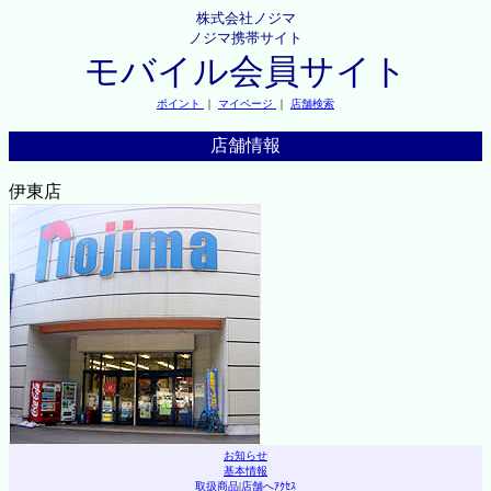
株式会社ノジマ
ノジマ携帯サイト
モバイル会員サイト
ポイント
｜
マイページ
｜
店舗検索
店舗情報
伊東店
お知らせ
基本情報
取扱商品
|
店舗へｱｸｾｽ