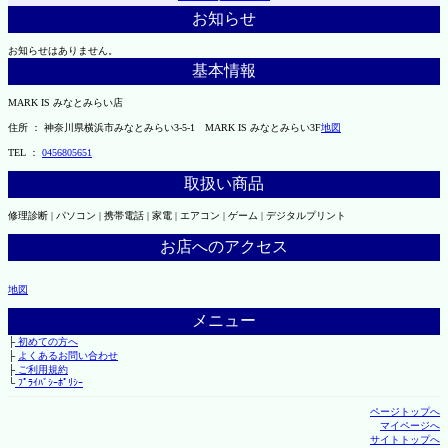
お知らせ
お知らせはありません。
基本情報
MARK IS みなとみらい店
住所 ： 神奈川県横浜市みなとみらい3-5-1 MARK IS みなとみらい3F
地図
TEL ：
0456805651
取扱い商品
修理診断 | パソコン | 携帯電話 | 家電 | エアコン | ゲーム | デジタルプリント
お店へのアクセス
地図
メニュー
├
初めての方へ
├
よくあるお問い合わせ
├
ご利用規約
└
ﾌﾟﾗｲﾊﾞｼｰﾎﾟﾘｼｰ
ページトップへ
マイページへ
サイトトップへ