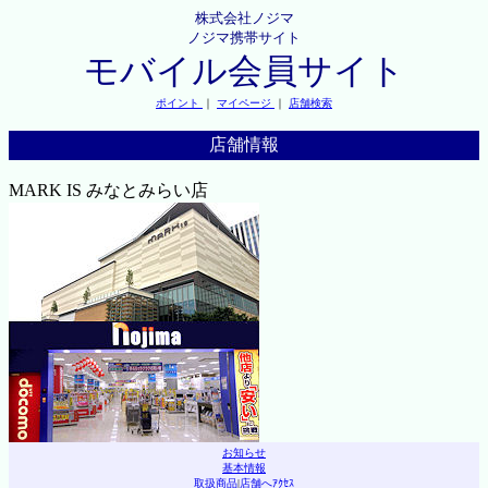
株式会社ノジマ
ノジマ携帯サイト
モバイル会員サイト
ポイント
｜
マイページ
｜
店舗検索
店舗情報
MARK IS みなとみらい店
お知らせ
基本情報
取扱商品
|
店舗へｱｸｾｽ