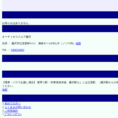
お知らせはありません。
オーディオスクエア藤沢
住所 ： 藤沢市辻堂新町4-1-1 湘南モールFILL2F（ノジマ内）
地図
TEL ：
0466310603
【電車・バスでお越し場合】 最寄り駅：JR東海道本線、藤沢駅もしくは辻堂駅。（藤沢駅から
ください。
地図
├
初めての方へ
├
よくあるお問い合わせ
├
ご利用規約
└
ﾌﾟﾗｲﾊﾞｼｰﾎﾟﾘｼｰ