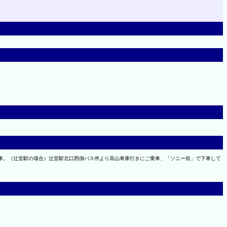
下車。（辻堂駅の場合）辻堂駅北口西側バス停より高山車庫行きにご乗車、「ソニー前」で下車して