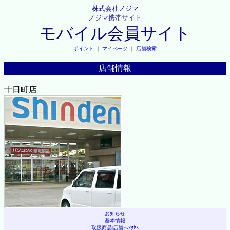
株式会社ノジマ
ノジマ携帯サイト
モバイル会員サイト
ポイント
｜
マイページ
｜
店舗検索
店舗情報
十日町店
お知らせ
基本情報
取扱商品
|
店舗へｱｸｾｽ