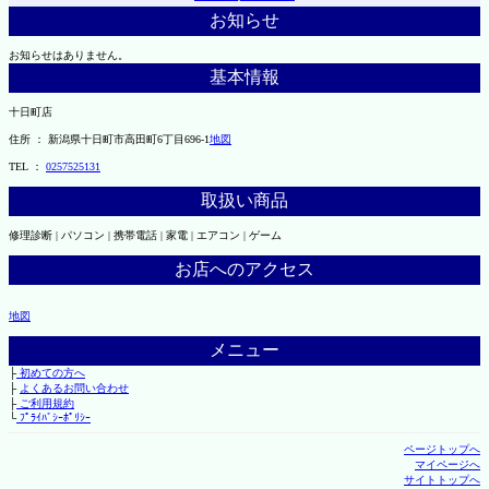
お知らせ
お知らせはありません。
基本情報
十日町店
住所 ： 新潟県十日町市高田町6丁目696-1
地図
TEL ：
0257525131
取扱い商品
修理診断 | パソコン | 携帯電話 | 家電 | エアコン | ゲーム
お店へのアクセス
地図
メニュー
├
初めての方へ
├
よくあるお問い合わせ
├
ご利用規約
└
ﾌﾟﾗｲﾊﾞｼｰﾎﾟﾘｼｰ
ページトップへ
マイページへ
サイトトップへ