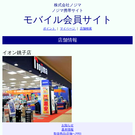
株式会社ノジマ
ノジマ携帯サイト
モバイル会員サイト
ポイント
｜
マイページ
｜
店舗検索
店舗情報
イオン銚子店
お知らせ
基本情報
取扱商品
|
店舗へｱｸｾｽ