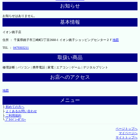
お知らせ
お知らせはありません。
基本情報
イオン銚子店
住所 ： 千葉県銚子市三崎町2丁目2660-1 イオン銚子ショッピングセンター２Ｆ
地図
TEL ：
0479303211
取扱い商品
修理診断 | パソコン | 携帯電話 | 家電 | エアコン | ゲーム | デジタルプリント
お店へのアクセス
地図
メニュー
├
初めての方へ
├
よくあるお問い合わせ
├
ご利用規約
└
ﾌﾟﾗｲﾊﾞｼｰﾎﾟﾘｼｰ
ページトップへ
マイページへ
サイトトップへ