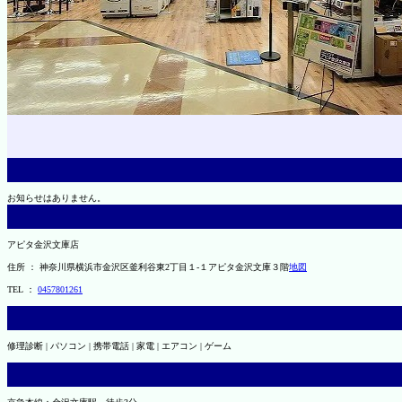
お知らせはありません。
アピタ金沢文庫店
住所 ： 神奈川県横浜市金沢区釜利谷東2丁目１-１アピタ金沢文庫３階
地図
TEL ：
0457801261
修理診断 | パソコン | 携帯電話 | 家電 | エアコン | ゲーム