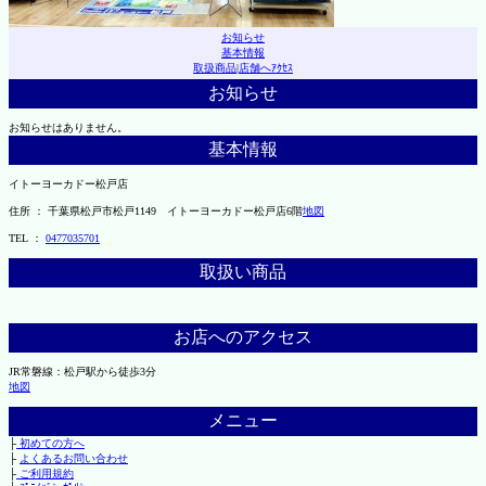
お知らせ
基本情報
取扱商品
|
店舗へｱｸｾｽ
お知らせ
お知らせはありません。
基本情報
イトーヨーカドー松戸店
住所 ： 千葉県松戸市松戸1149 イトーヨーカドー松戸店6階
地図
TEL ：
0477035701
取扱い商品
お店へのアクセス
JR常磐線：松戸駅から徒歩3分
地図
メニュー
├
初めての方へ
├
よくあるお問い合わせ
├
ご利用規約