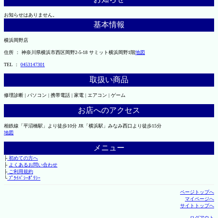
お知らせはありません。
基本情報
横浜岡野店
住所 ： 神奈川県横浜市西区岡野2-5-18 サミット横浜岡野1階
地図
TEL ：
0453147301
取扱い商品
修理診断 | パソコン | 携帯電話 | 家電 | エアコン | ゲーム
お店へのアクセス
相鉄線「平沼橋駅」より徒歩10分 JR「横浜駅」みなみ西口より徒歩15分
地図
メニュー
├
初めての方へ
├
よくあるお問い合わせ
├
ご利用規約
└
ﾌﾟﾗｲﾊﾞｼｰﾎﾟﾘｼｰ
ページトップへ
マイページへ
サイトトップへ
ログアウト