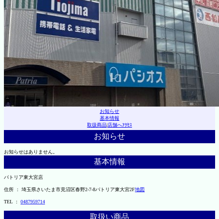
お知らせ
基本情報
取扱商品
|
店舗へｱｸｾｽ
お知らせ
お知らせはありません。
基本情報
パトリア東大宮店
住所 ： 埼玉県さいたま市見沼区春野2-7-8パトリア東大宮2F
地図
TEL ：
0487959714
取扱い商品