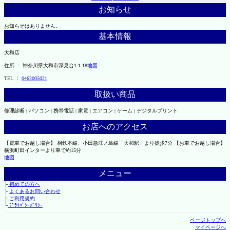
お知らせ
お知らせはありません。
基本情報
大和店
住所 ： 神奈川県大和市深見台1-1-18
地図
TEL ：
0462005021
取扱い商品
修理診断 | パソコン | 携帯電話 | 家電 | エアコン | ゲーム | デジタルプリント
お店へのアクセス
【電車でお越し場合】 相鉄本線、小田急江ノ島線「大和駅」より徒歩7分 【お車でお越し場合】
横浜町田インターより車で約15分
地図
メニュー
├
初めての方へ
├
よくあるお問い合わせ
├
ご利用規約
└
ﾌﾟﾗｲﾊﾞｼｰﾎﾟﾘｼｰ
ページトップへ
マイページへ