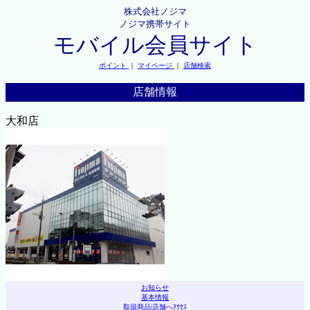
株式会社ノジマ
ノジマ携帯サイト
モバイル会員サイト
ポイント
｜
マイページ
｜
店舗検索
店舗情報
大和店
お知らせ
基本情報
取扱商品
|
店舗へｱｸｾｽ