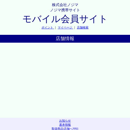
株式会社ノジマ
ノジマ携帯サイト
モバイル会員サイト
ポイント
｜
マイページ
｜
店舗検索
店舗情報
お知らせ
基本情報
取扱商品
|
店舗へｱｸｾｽ