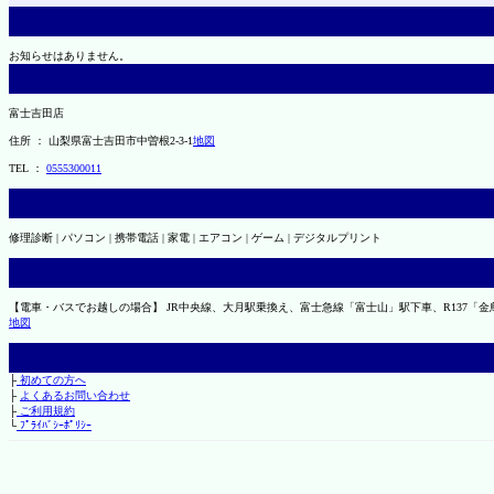
お知らせはありません。
富士吉田店
住所 ： 山梨県富士吉田市中曽根2-3-1
地図
TEL ：
0555300011
修理診断 | パソコン | 携帯電話 | 家電 | エアコン | ゲーム | デジタルプリント
【電車・バスでお越しの場合】 JR中央線、大月駅乗換え、富士急線「富士山」駅下車、R137「金
地図
├
初めての方へ
├
よくあるお問い合わせ
├
ご利用規約
└
ﾌﾟﾗｲﾊﾞｼｰﾎﾟﾘｼｰ