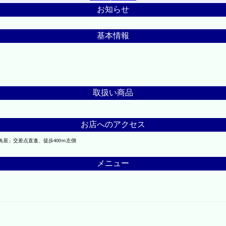
お知らせ
基本情報
取扱い商品
お店へのアクセス
鳥居」交差点直進、徒歩400ｍ左側
メニュー