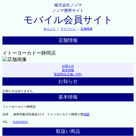
株式会社ノジマ
ノジマ携帯サイト
モバイル会員サイト
ポイント
｜
マイページ
｜
店舗検索
店舗情報
イトーヨーカドー静岡店
お知らせ
基本情報
取扱商品
|
店舗へｱｸｾｽ
お知らせ
お知らせはありません。
基本情報
イトーヨーカドー静岡店
住所 ： 静岡市駿河区曲金3-1-5 イトーヨーカドー静岡２階
地図
TEL ：
0546545631
取扱い商品