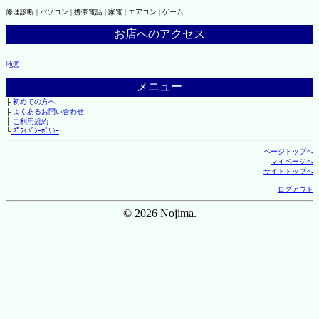
修理診断 | パソコン | 携帯電話 | 家電 | エアコン | ゲーム
お店へのアクセス
地図
メニュー
├
初めての方へ
├
よくあるお問い合わせ
├
ご利用規約
└
ﾌﾟﾗｲﾊﾞｼｰﾎﾟﾘｼｰ
ページトップへ
マイページへ
サイトトップへ
ログアウト
© 2026 Nojima.