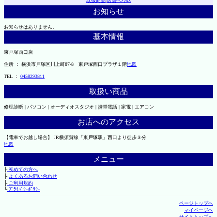
取扱商品
|
店舗へｱｸｾｽ
お知らせ
お知らせはありません。
基本情報
東戸塚西口店
住所 ： 横浜市戸塚区川上町87-8 東戸塚西口プラザ１階
地図
TEL ：
0458293811
取扱い商品
修理診断 | パソコン | オーディオスタジオ | 携帯電話 | 家電 | エアコン
お店へのアクセス
【電車でお越し場合】 JR横須賀線「東戸塚駅」西口より徒歩３分
地図
メニュー
├
初めての方へ
├
よくあるお問い合わせ
├
ご利用規約
└
ﾌﾟﾗｲﾊﾞｼｰﾎﾟﾘｼｰ
ページトップへ
マイページへ
サイトトップへ