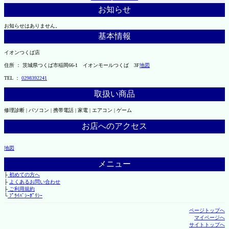
お知らせ
お知らせはありません。
基本情報
イオンつくば店
住所 ： 茨城県つくば市稲岡66-1 イオンモールつくば 3F
地図
TEL ：
0298392241
取扱い商品
修理診断 | パソコン | 携帯電話 | 家電 | エアコン | ゲーム
お店へのアクセス
地図
メニュー
├
初めての方へ
├
よくあるお問い合わせ
├
ご利用規約
└
ﾌﾟﾗｲﾊﾞｼｰﾎﾟﾘｼｰ
ページトップへ
マイページへ
サイトトップへ