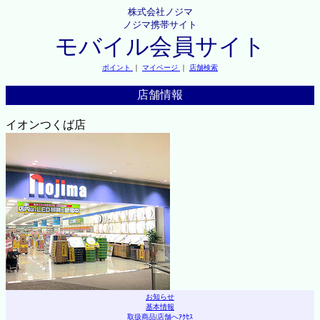
株式会社ノジマ
ノジマ携帯サイト
モバイル会員サイト
ポイント
｜
マイページ
｜
店舗検索
店舗情報
イオンつくば店
お知らせ
基本情報
取扱商品
|
店舗へｱｸｾｽ