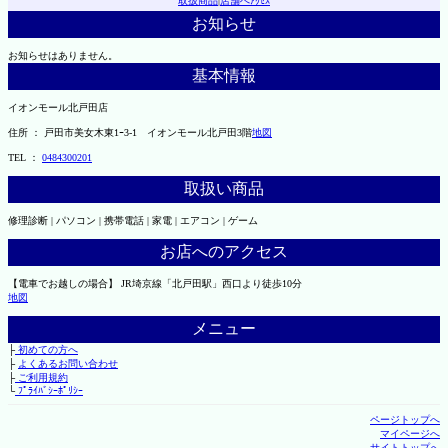
取扱商品
|
店舗へｱｸｾｽ
お知らせ
お知らせはありません。
基本情報
イオンモール北戸田店
住所 ： 戸田市美女木東1ｰ3‐1 イオンモール北戸田3階
地図
TEL ：
0484300201
取扱い商品
修理診断 | パソコン | 携帯電話 | 家電 | エアコン | ゲーム
お店へのアクセス
【電車でお越しの場合】 JR埼京線「北戸田駅」西口より徒歩10分
地図
メニュー
├
初めての方へ
├
よくあるお問い合わせ
├
ご利用規約
└
ﾌﾟﾗｲﾊﾞｼｰﾎﾟﾘｼｰ
ページトップへ
マイページへ
サイトトップへ