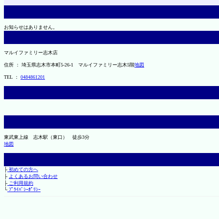
お知らせはありません。
マルイファミリー志木店
住所 ： 埼玉県志木市本町5-26-1 マルイファミリー志木5階
地図
TEL ：
0484861201
東武東上線 志木駅（東口） 徒歩3分
地図
├
初めての方へ
├
よくあるお問い合わせ
├
ご利用規約
└
ﾌﾟﾗｲﾊﾞｼｰﾎﾟﾘｼｰ