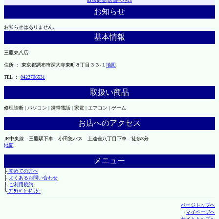
取扱商品
|
店舗へｱｸｾｽ
お知らせ
お知らせはありません。
基本情報
三鷹東八店
住所 ： 東京都調布市深大寺東町８丁目３３-１
地図
TEL ：
0422706531
取扱い商品
修理診断 | パソコン | 携帯電話 | 家電 | エアコン | ゲーム
お店へのアクセス
JR中央線 三鷹駅下車 小田急バス 上連雀八丁目下車 徒歩3分
地図
メニュー
├
初めての方へ
├
よくあるお問い合わせ
├
ご利用規約
└
ﾌﾟﾗｲﾊﾞｼｰﾎﾟﾘｼｰ
ページトップへ
マイページへ
サイトトップへ