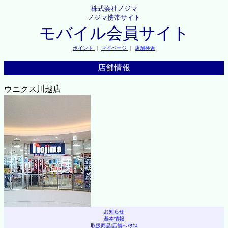
株式会社ノジマ
ノジマ携帯サイト
モバイル会員サイト
ポイント
｜
マイページ
｜
店舗検索
店舗情報
ウニクス川越店
お知らせ
基本情報
取扱商品
|
店舗へｱｸｾｽ