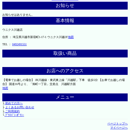
お知らせ
お知らせはありません。
基本情報
ウニクス川越店
住所 ： 埼玉県川越市新宿町1-17-1 ウニクス川越2F
地図
TEL ：
0492491551
取扱い商品
お店へのアクセス
【電車でお越しの場合】 JR川越線・東武東上線「川越駅」下車 徒歩5分 【お車でお越しの場
合】 国道16号より、「旭町一丁目」交差点 川越駅方面
地図
メニュー
├
初めての方へ
├
よくあるお問い合わせ
├
ご利用規約
└
ﾌﾟﾗｲﾊﾞｼｰﾎﾟﾘｼｰ
ページトップへ
マイページへ