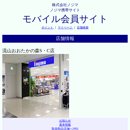
株式会社ノジマ
ノジマ携帯サイト
モバイル会員サイト
ポイント
｜
マイページ
｜
店舗検索
店舗情報
流山おおたかの森S・C店
お知らせ
基本情報
取扱商品
|
店舗へｱｸｾｽ