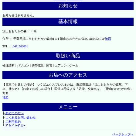
お知らせ
お知らせはありません。
基本情報
流山おおたかの森S・C店
住所 ： 千葉県流山市おおたかの森南1-5-1 流山おおたかの森SC ANNEX1 2F
地図
TEL ：
0471563001
取扱い商品
修理診断 | パソコン | 携帯電話 | 家電 | エアコン | ゲーム
お店へのアクセス
【電車でお越しの場合】 つくばエクスプレスまたは、東武野田線「流山おおたかの森駅」下
車、徒歩1分 【お車でお越しの場合】 国道16号線より「若柴」交差点を、「流山おおたかの森」
方面
地図
メニュー
├
初めての方へ
├
よくあるお問い合わせ
├
ご利用規約
└
ﾌﾟﾗｲﾊﾞｼｰﾎﾟﾘｼｰ
ページトップへ