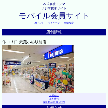
株式会社ノジマ
ノジマ携帯サイト
モバイル会員サイト
ポイント
｜
マイページ
｜
店舗検索
店舗情報
ｲﾄｰﾖｰｶﾄﾞｰ武蔵小杉駅前店
お知らせ
基本情報
取扱商品
|
店舗へｱｸｾｽ
お知らせ