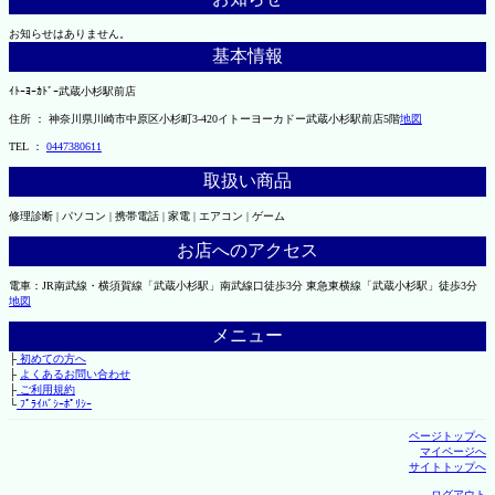
お知らせはありません。
基本情報
ｲﾄｰﾖｰｶﾄﾞｰ武蔵小杉駅前店
住所 ： 神奈川県川崎市中原区小杉町3-420イトーヨーカドー武蔵小杉駅前店5階
地図
TEL ：
0447380611
取扱い商品
修理診断 | パソコン | 携帯電話 | 家電 | エアコン | ゲーム
お店へのアクセス
電車：JR南武線・横須賀線「武蔵小杉駅」南武線口徒歩3分 東急東横線「武蔵小杉駅」徒歩3分
地図
メニュー
├
初めての方へ
├
よくあるお問い合わせ
├
ご利用規約
└
ﾌﾟﾗｲﾊﾞｼｰﾎﾟﾘｼｰ
ページトップへ
マイページへ
サイトトップへ
ログアウト