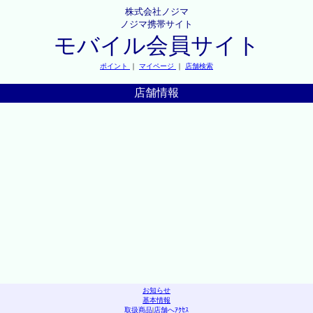
株式会社ノジマ
ノジマ携帯サイト
モバイル会員サイト
ポイント
｜
マイページ
｜
店舗検索
店舗情報
お知らせ
基本情報
取扱商品
|
店舗へｱｸｾｽ