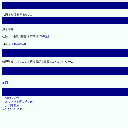
お知らせはありません。
厚木本店
住所 ： 神奈川県厚木市岡田3005
地図
TEL ：
0462201721
修理診断 | パソコン | 携帯電話 | 家電 | エアコン | ゲーム
地図
├
初めての方へ
├
よくあるお問い合わせ
├
ご利用規約
└
ﾌﾟﾗｲﾊﾞｼｰﾎﾟﾘｼｰ