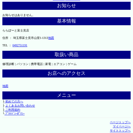
お知らせ
お知らせはありません。
基本情報
ららぽーと富士見店
住所 ： 埼玉県富士見市山室1-1313
地図
TEL ：
0492751191
取扱い商品
修理診断 | パソコン | 携帯電話 | 家電 | エアコン | ゲーム
お店へのアクセス
地図
メニュー
├
初めての方へ
├
よくあるお問い合わせ
├
ご利用規約
└
ﾌﾟﾗｲﾊﾞｼｰﾎﾟﾘｼｰ
ページトップへ
マイページへ
サイトトップへ