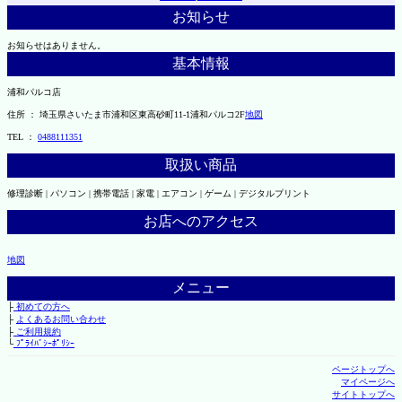
お知らせ
お知らせはありません。
基本情報
浦和パルコ店
住所 ： 埼玉県さいたま市浦和区東高砂町11-1浦和パルコ2F
地図
TEL ：
0488111351
取扱い商品
修理診断 | パソコン | 携帯電話 | 家電 | エアコン | ゲーム | デジタルプリント
お店へのアクセス
地図
メニュー
├
初めての方へ
├
よくあるお問い合わせ
├
ご利用規約
└
ﾌﾟﾗｲﾊﾞｼｰﾎﾟﾘｼｰ
ページトップへ
マイページへ
サイトトップへ