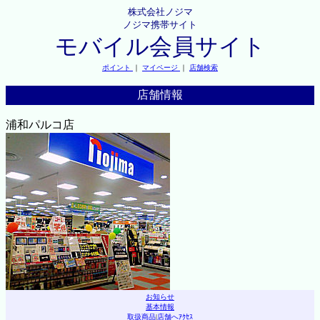
株式会社ノジマ
ノジマ携帯サイト
モバイル会員サイト
ポイント
｜
マイページ
｜
店舗検索
店舗情報
浦和パルコ店
お知らせ
基本情報
取扱商品
|
店舗へｱｸｾｽ