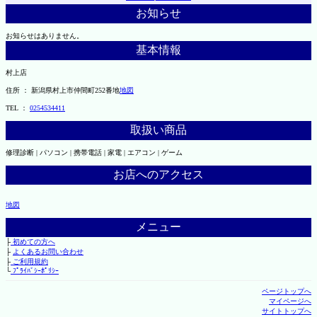
お知らせ
お知らせはありません。
基本情報
村上店
住所 ： 新潟県村上市仲間町252番地
地図
TEL ：
0254534411
取扱い商品
修理診断 | パソコン | 携帯電話 | 家電 | エアコン | ゲーム
お店へのアクセス
地図
メニュー
├
初めての方へ
├
よくあるお問い合わせ
├
ご利用規約
└
ﾌﾟﾗｲﾊﾞｼｰﾎﾟﾘｼｰ
ページトップへ
マイページへ
サイトトップへ