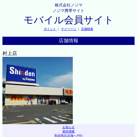
株式会社ノジマ
ノジマ携帯サイト
モバイル会員サイト
ポイント
｜
マイページ
｜
店舗検索
店舗情報
村上店
お知らせ
基本情報
取扱商品
|
店舗へｱｸｾｽ