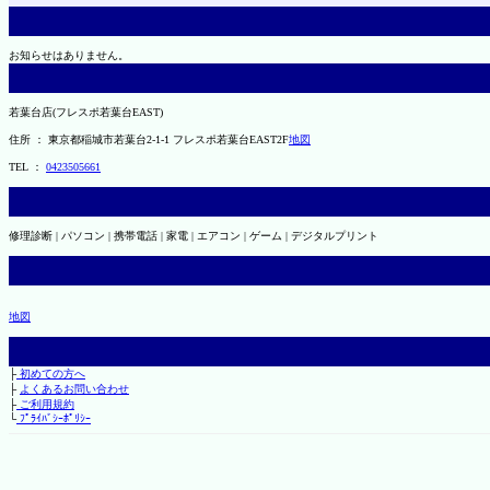
お知らせはありません。
若葉台店(フレスポ若葉台EAST)
住所 ： 東京都稲城市若葉台2-1-1 フレスポ若葉台EAST2F
地図
TEL ：
0423505661
修理診断 | パソコン | 携帯電話 | 家電 | エアコン | ゲーム | デジタルプリント
地図
├
初めての方へ
├
よくあるお問い合わせ
├
ご利用規約
└
ﾌﾟﾗｲﾊﾞｼｰﾎﾟﾘｼｰ