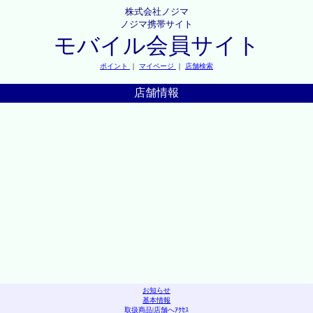
株式会社ノジマ
ノジマ携帯サイト
モバイル会員サイト
ポイント
｜
マイページ
｜
店舗検索
店舗情報
お知らせ
基本情報
取扱商品
|
店舗へｱｸｾｽ