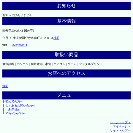
お知らせ
お知らせはありません。
基本情報
国分寺店(セレオ国分寺)
住所 ： 東京都国分寺市南町３-２０-３
地図
TEL ：
0423266511
取扱い商品
修理診断 | パソコン | 携帯電話 | 家電 | エアコン | ゲーム | デジタルプリント
お店へのアクセス
地図
メニュー
├
初めての方へ
├
よくあるお問い合わせ
├
ご利用規約
└
ﾌﾟﾗｲﾊﾞｼｰﾎﾟﾘｼｰ
ページトップへ
マイページへ
サイトトップへ