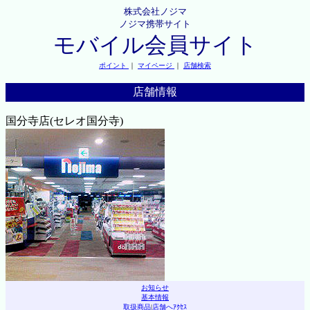
株式会社ノジマ
ノジマ携帯サイト
モバイル会員サイト
ポイント
｜
マイページ
｜
店舗検索
店舗情報
国分寺店(セレオ国分寺)
お知らせ
基本情報
取扱商品
|
店舗へｱｸｾｽ