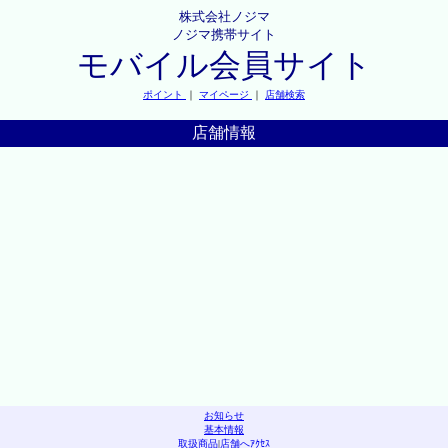
株式会社ノジマ
ノジマ携帯サイト
モバイル会員サイト
ポイント
｜
マイページ
｜
店舗検索
店舗情報
お知らせ
基本情報
取扱商品
|
店舗へｱｸｾｽ