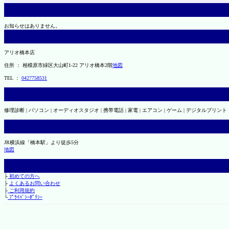
お知らせはありません。
アリオ橋本店
住所 ： 相模原市緑区大山町1-22 アリオ橋本2階
地図
TEL ：
0427758531
修理診断 | パソコン | オーディオスタジオ | 携帯電話 | 家電 | エアコン | ゲーム | デジタルプリント
JR横浜線「橋本駅」より徒歩5分
地図
├
初めての方へ
├
よくあるお問い合わせ
├
ご利用規約
└
ﾌﾟﾗｲﾊﾞｼｰﾎﾟﾘｼｰ